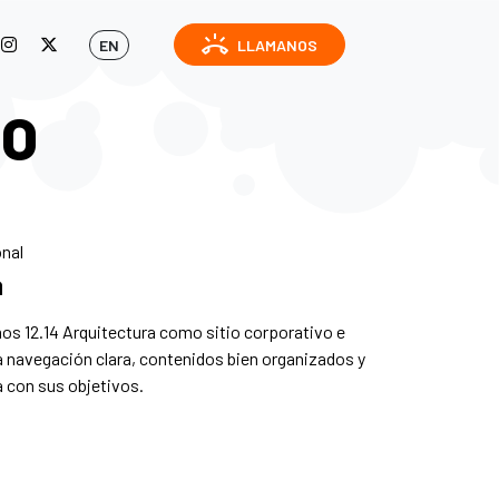
ring_volume
EN
LLAMANOS
IO
onal
a
os 12.14 Arquitectura como sitio corporativo e
na navegación clara, contenidos bien organizados y
a con sus objetivos.