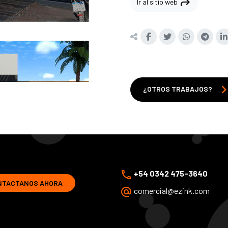
shortcut
Ir al sitio web
chevron_r
¿OTROS TRABAJOS?
phone
+54 0342 475-3640
NTACTANOS AHORA
alternate_email
comercial@ezink.com