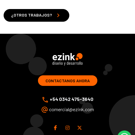
chevron_right
¿OTROS TRABAJOS?
ezink | diseno y desarrollo de soluciones web
CONTACTANOS AHORA
phone
+54 0342 475-3640
alternate_email
comercial@ezink.com