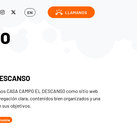
ring_volume
EN
LLAMANOS
IO
DESCANSO
lamos CASA CAMPO EL DESCANSO como sitio web
avegación clara, contenidos bien organizados y una
n sus objetivos.
nomía