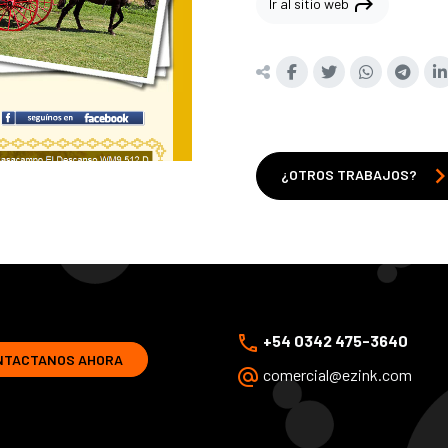
shortcut
Ir al sitio web
chevron_r
¿OTROS TRABAJOS?
phone
+54 0342 475-3640
NTACTANOS AHORA
alternate_email
comercial@ezink.com