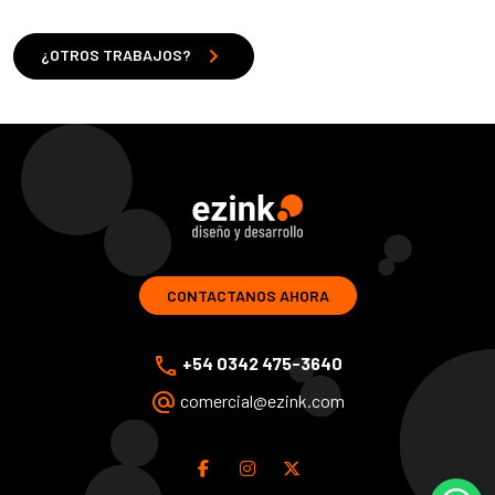
chevron_right
¿OTROS TRABAJOS?
ezink | diseno y desarrollo de soluciones web
CONTACTANOS AHORA
phone
+54 0342 475-3640
alternate_email
comercial@ezink.com