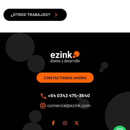
chevron_right
¿OTROS TRABAJOS?
ezink | diseno y desarrollo de soluciones web
CONTACTANOS AHORA
phone
+54 0342 475-3640
alternate_email
comercial@ezink.com