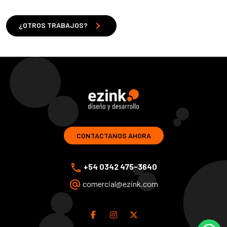
chevron_right
¿OTROS TRABAJOS?
ezink | diseno y desarrollo de soluciones web
CONTACTANOS AHORA
phone
+54 0342 475-3640
alternate_email
comercial@ezink.com