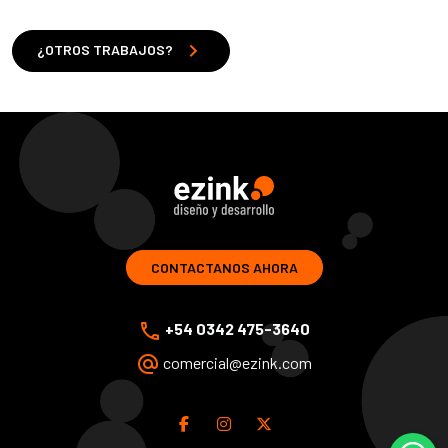
chevron_right
¿OTROS TRABAJOS?
ezink | diseno y desarrollo de soluciones web
CONTACTANOS AHORA
phone
+54 0342 475-3640
alternate_email
comercial@ezink.com