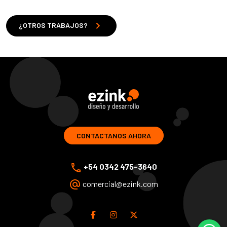
chevron_right
¿OTROS TRABAJOS?
ezink | diseno y desarrollo de soluciones web
CONTACTANOS AHORA
phone
+54 0342 475-3640
alternate_email
comercial@ezink.com