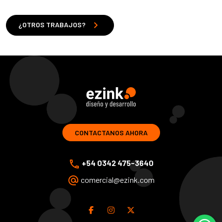
chevron_right
¿OTROS TRABAJOS?
ezink | diseno y desarrollo de soluciones web
CONTACTANOS AHORA
phone
+54 0342 475-3640
alternate_email
comercial@ezink.com