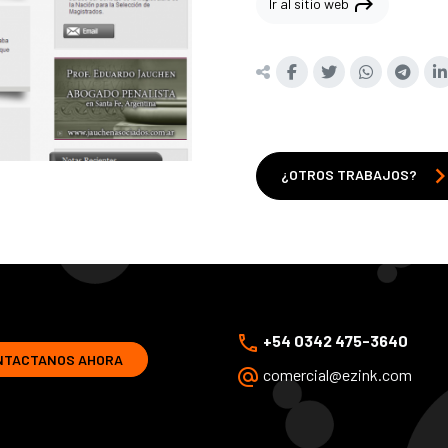
shortcut
Ir al sitio web
chevron_r
¿OTROS TRABAJOS?
phone
+54 0342 475-3640
NTACTANOS AHORA
alternate_email
comercial@ezink.com