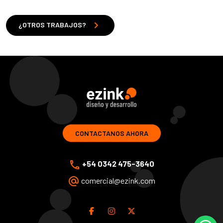
chevron_right
¿OTROS TRABAJOS?
ezink | diseno y desarrollo de soluciones web
CONTACTANOS AHORA
phone
+54 0342 475-3640
alternate_email
comercial@ezink.com