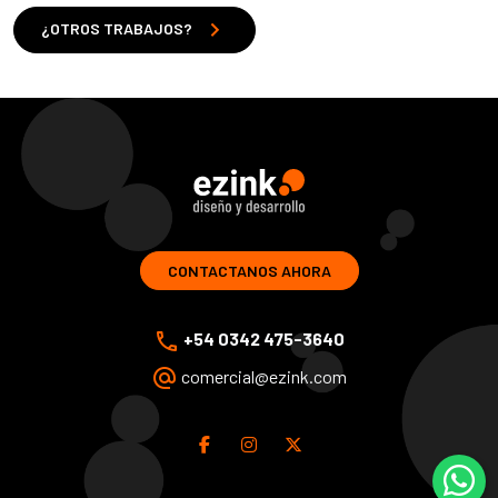
chevron_right
¿OTROS TRABAJOS?
ezink | diseno y desarrollo de soluciones web
CONTACTANOS AHORA
phone
+54 0342 475-3640
alternate_email
comercial@ezink.com